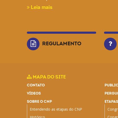
Leia mais
REGULAMENTO
MAPA DO SITE
CONTATO
PUBLI
VÍDEOS
PERGU
SOBRE O CNP
ETAPA
Entendendo as etapas do CNP
Congr
Histórico
Congr