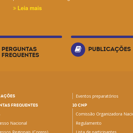
Leia mais
PERGUNTAS
PUBLICAÇÕES
FREQUENTES
CAÇÕES
Eventos preparatórios
NTAS FREQUENTES
10 CNP
Comissão Organizadora Naci
S
esso Nacional
Regulamento
essos Regionais (Coreps)
Lista de participantes