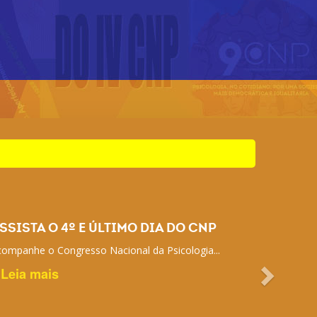
SSISTA O 4º E ÚLTIMO DIA DO CNP
ompanhe o Congresso Nacional da Psicologia...
Leia mais